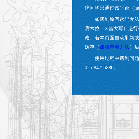
访问均只通过该平台（https:/
如遇到原有密码无
后六位，X需大写）进行
改。若本页面自动刷新
缓存（
点我查看方法
）
使用过程中遇到问题
025-84755880。